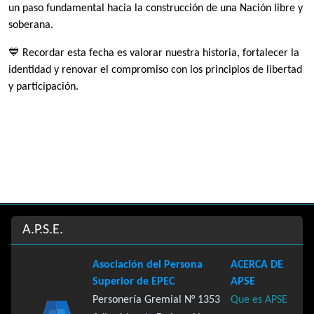
un paso fundamental hacia la construcción de una Nación libre y
soberana.
💙 Recordar esta fecha es valorar nuestra historia, fortalecer la
identidad y renovar el compromiso con los principios de libertad
y participación.
Site information, links, etc.
A.P.S.E.
Asociación del Persona
ACERCA DE
Superior de EPEC
APSE
Personería Gremial N° 1353
Que es APSE