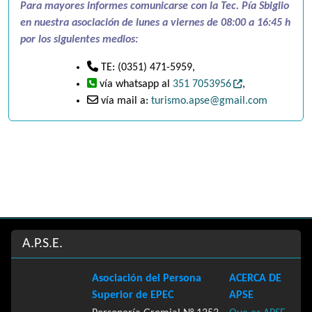
Para mayores informes comunicarse con la Tec. Pía Sbiglio
en nuestra asociación de lunes a viernes de 08:00 a 16:45 h
por los siguientes medios:
TE: (0351) 471-5959,
vía whatsapp al
351 7053956
,
vía mail a:
turismo.apse@gmail.com
Site information, links, etc.
A.P.S.E.
Asociación del Persona
ACERCA DE
Superior de EPEC
APSE