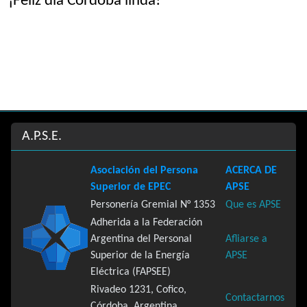
¡Feliz día Córdoba linda!
Site information, links, etc.
A.P.S.E.
Asociación del Persona
ACERCA DE
Superior de EPEC
APSE
Personería Gremial N° 1353
Que es APSE
Adherida a la Federación
Argentina del Personal
Afliarse a
Superior de la Energía
APSE
Eléctrica (FAPSEE)
Rivadeo 1231, Cofico,
Contactarnos
Córdoba, Argentina