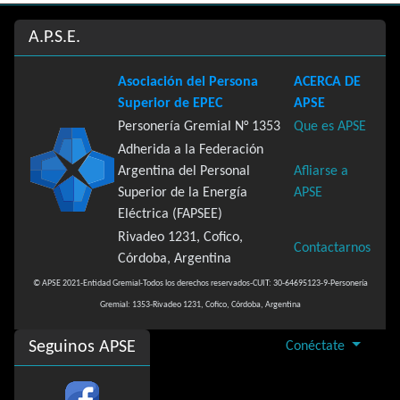
Site information, links, etc.
A.P.S.E.
Asociación del Persona
ACERCA DE
Superior de EPEC
APSE
Personería Gremial N° 1353
Que es APSE
Adherida a la Federación
Argentina del Personal
Afliarse a
Superior de la Energía
APSE
Eléctrica (FAPSEE)
Rivadeo 1231, Cofico,
Contactarnos
Córdoba, Argentina
© APSE 2021-Entidad Gremial-Todos los derechos reservados-CUIT: 30-64695123-9-Personería
Gremial: 1353-Rivadeo 1231, Cofico, Córdoba, Argentina
Seguinos APSE
Conéctate