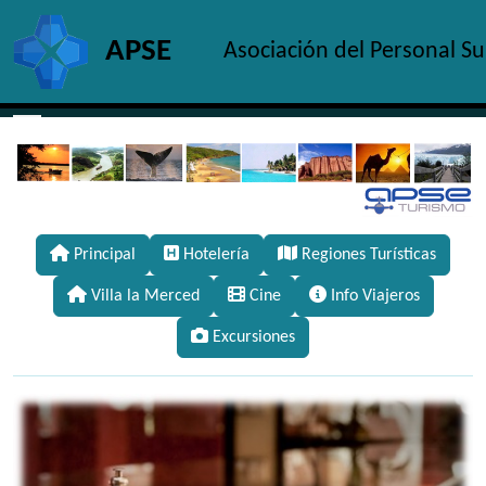
Site identity, navigation, etc.
APSE
Asociación del Personal S
Navigation and related functionality and c
Principal
Hotelería
Regiones Turísticas
Villa la Merced
Cine
Info Viajeros
Excursiones