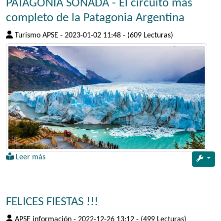
PATAGONIA SOÑADA - El circuito más
completo de la Patagonia Argentina
Turismo APSE
-
2023-01-02 11:48
-
(609 Lecturas)
Leer más
FELICES FIESTAS !!!
APSE información
-
2022-12-26 13:12
-
(499 Lecturas)