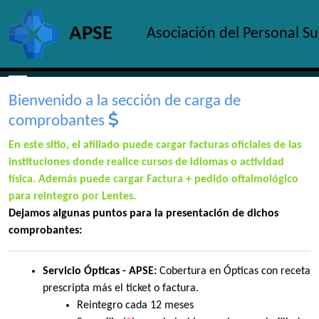
Site identity, navigation, etc.
APSE
Asociación del Personal S
Navigation and related functionality and c
Bienvenido a la sección de carga de
comprobantes
En este sitio, el afiliado puede cargar facturas oficiales de las
instituciones donde realice cursos de idiomas o actividad
física. Además puede cargar Factura + pedido oftalmológico
para reintegro por Lentes.
Dejamos algunas puntos para la presentación de dichos
comprobantes:
Servicio Ópticas - APSE:
Cobertura en Ópticas con receta
prescripta más el ticket o factura.
Reintegro cada 12 meses