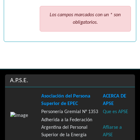
Los campos marcados con un * son
obligatorios.
Site information, links, etc.
A.P.S.E.
Asociación del Persona
ACERCA DE
Superior de EPEC
APSE
Personería Gremial N° 1353
Que es APSE
Adherida a la Federación
Argentina del Personal
Afliarse a
Superior de la Energía
APSE